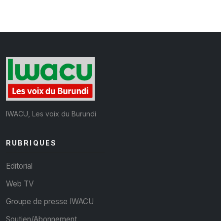
IWACU, Les voix du Burundi
RUBRIQUES
Editorial
Web TV
Groupe de presse IWACU
Soutien/Abonnement