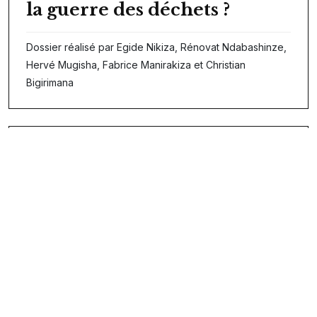
la guerre des déchets ?
Dossier réalisé par Egide Nikiza, Rénovat Ndabashinze,
Hervé Mugisha, Fabrice Manirakiza et Christian
Bigirimana
30/05/2017
Quand le carburant tousse,
la vie économique éternue
Dossier réalisé par Egide Nikiza, Pierre-Claver
Banyankiye, Parfait Gahama, Félix Haburiyakira, Renovat
Ndabashinze, Martine Nzeyimana et Hervé Mugisha