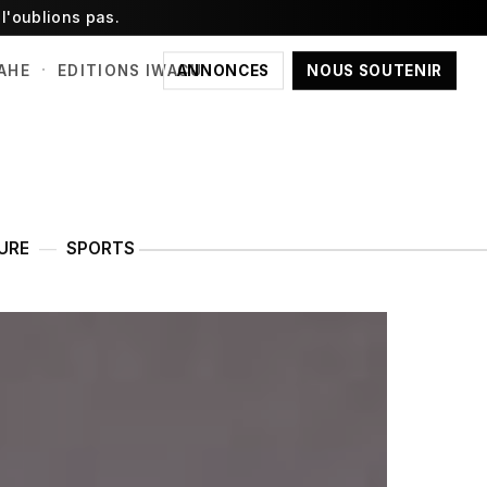
l'oublions pas.
·
ANNONCES
NOUS SOUTENIR
AHE
EDITIONS IWACU
URE
SPORTS