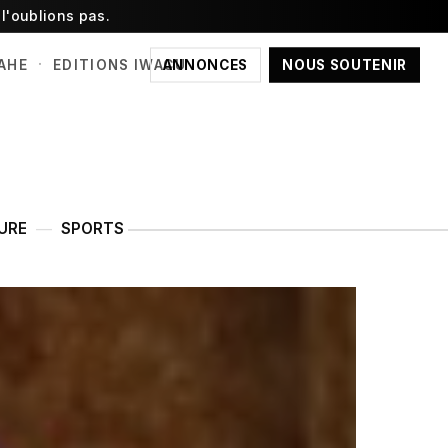
l'oublions pas.
·
ANNONCES
NOUS SOUTENIR
AHE
EDITIONS IWACU
URE
SPORTS