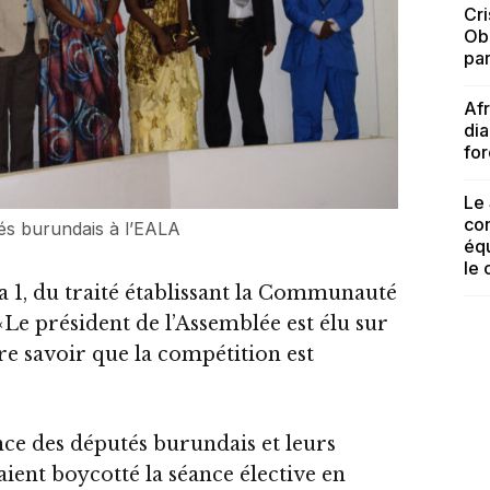
Cri
Ob
par
Afr
dia
for
Le 
con
és burundais à l’EALA
équ
le 
néa 1, du traité établissant la Communauté
. «Le président de l’Assemblée est élu sur
ire savoir que la compétition est
ence des députés burundais et leurs
ient boycotté la séance élective en