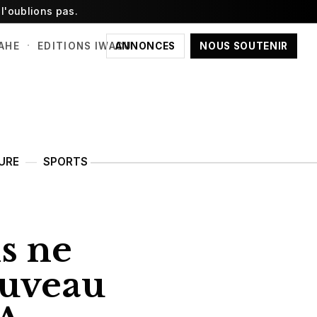
l'oublions pas.
·
ANNONCES
NOUS SOUTENIR
AHE
EDITIONS IWACU
URE
SPORTS
s ne
ouveau