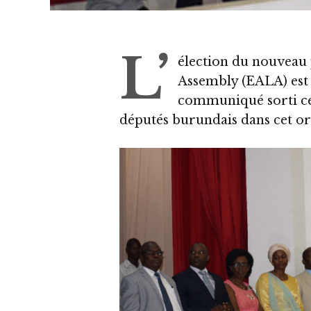
L’
élection du nouveau p
Assembly (EALA) est ’’n
communiqué sorti ce
députés burundais dans cet or