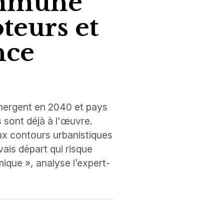
ommune
teurs et
nce
mergent en 2040 et pays
s sont déjà à l'œuvre.
ux contours urbanistiques
vais départ qui risque
ique », analyse l’expert-