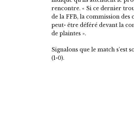
indique qu’ils attendent le pr
rencontre. « Si ce dernier tro
de la FFB, la commission des c
peut- être déféré devant la co
de plaintes ».
Signalons que le match s’est s
(1-0).