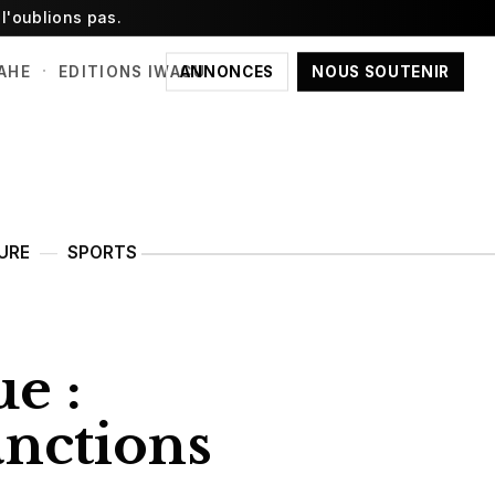
l'oublions pas.
·
ANNONCES
NOUS SOUTENIR
AHE
EDITIONS IWACU
URE
SPORTS
e :
anctions