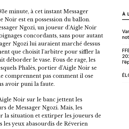
3e minute, à cet instant Messager
À 
e Noir est en possession du ballon.
essager Ngozi, un joueur d’Aigle Noir
Van
moignages concordants, sans pour autant
no
sager Ngozi lui auraient marché dessus
FFB
ent que choisit l’arbitre pour siffler la
20
it déborder le vase. Fous de rage, les
l’
squels Phalès, portier d’Aigle Noir se
ÉL
ls ne comprennent pas comment il ose
ns avoir puni la faute.
Aigle Noir sur le banc jettent les
urs de Messager Ngozi. Mais, les
r la situation et extirper les joueurs de
s les yeux abasourdis de Réverien