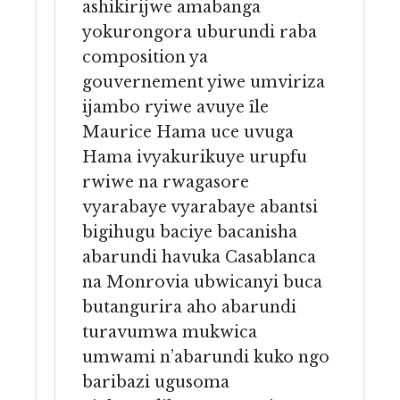
ashikirijwe amabanga
yokurongora uburundi raba
composition ya
gouvernement yiwe umviriza
ijambo ryiwe avuye île
Maurice Hama uce uvuga
Hama ivyakurikuye urupfu
rwiwe na rwagasore
vyarabaye vyarabaye abantsi
bigihugu baciye bacanisha
abarundi havuka Casablanca
na Monrovia ubwicanyi buca
butangurira aho abarundi
turavumwa mukwica
umwami n’abarundi kuko ngo
baribazi ugusoma