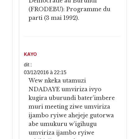
Democratie au Burundi
(FRODEBU): Programme du
parti (3 mai 1992).
KAYO
dit :
03/12/2016 à 22:15
Wew nkeka utamuzi
NDADAYE umviriza ivyo
kugira uburundi bater’imbere
muri meeting ziwe umviriza
ijambo ryiwe ahejeje gutorwa
abe umukuru w’igihugu
umviriza ijambo ryiwe