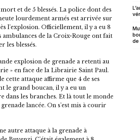
L’a
mort et de 5 blessés. La police dont des
vé
meute lourdement armés est arrivée sur
s l’explosion. Officiellement, il y a eu 8
Mut
bou
s ambulances de la Croix-Rouge ont fait
de 
r les blessés.
ande explosion de grenade a retenti au
rie » en face de la Librairie Saint Paul.
de cette attaque affirme que 4 de ses
nt le grand boucan, il y a eu un
re dans les branches. Et là tout le monde
e grenade lancée. On s’est mis à courir
e autre attaque à la grenade à
e Buyenzi. C’était également à 8