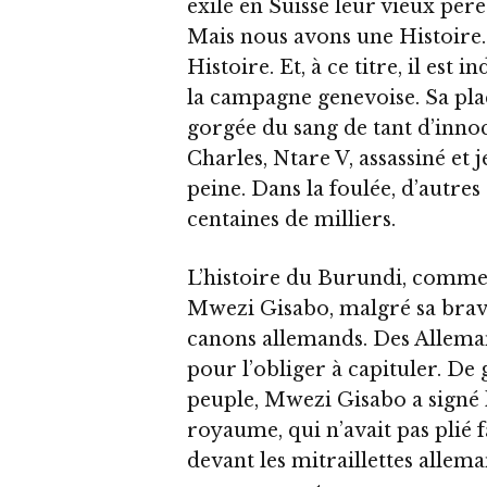
exilé en Suisse leur vieux père
Mais nous avons une Histoire. E
Histoire. Et, à ce titre, il est
la campagne genevoise. Sa plac
gorgée du sang de tant d’innoc
Charles, Ntare V, assassiné et j
peine. Dans la foulée, d’autre
centaines de milliers.
L’histoire du Burundi, comme c
Mwezi Gisabo, malgré sa bravou
canons allemands. Des Alleman
pour l’obliger à capituler. De
peuple, Mwezi Gisabo a signé l
royaume, qui n’avait pas plié f
devant les mitraillettes allem