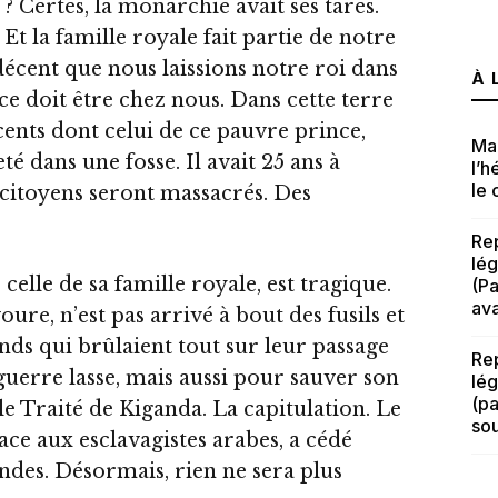
 ? Certes, la monarchie avait ses tares.
t la famille royale fait partie de notre
 indécent que nous laissions notre roi dans
À 
e doit être chez nous. Dans cette terre
ents dont celui de ce pauvre prince,
Man
eté dans une fosse. Il avait 25 ans à
l’h
le 
s citoyens seront massacrés. Des
Rep
lég
elle de sa famille royale, est tragique.
(Pa
ava
re, n’est pas arrivé à bout des fusils et
ds qui brûlaient tout sur leur passage
Rep
 guerre lasse, mais aussi pour sauver son
lég
(pa
e Traité de Kiganda. La capitulation. Le
so
ace aux esclavagistes arabes, a cédé
andes. Désormais, rien ne sera plus