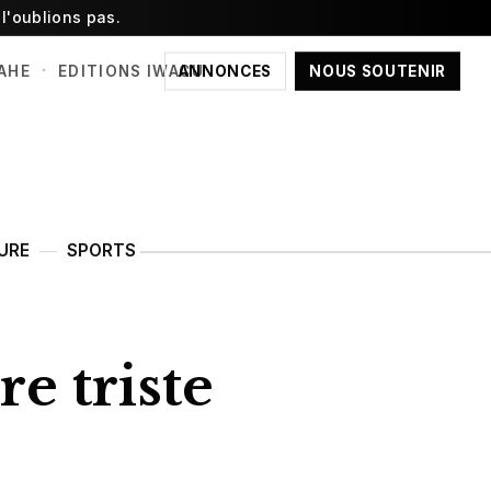
l'oublions pas.
·
ANNONCES
NOUS SOUTENIR
AHE
EDITIONS IWACU
URE
SPORTS
e triste