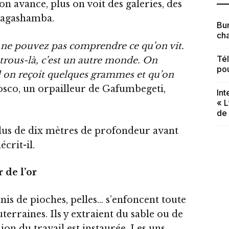
on avance, plus on voit des galeries, des
Nyagashamba.
Bur
cha
ous ne pouvez pas comprendre ce qu’on vit.
Té
trous-là, c’est un autre monde. On
po
d on reçoit quelques grammes et qu’on
sco, un orpailleur de Gafumbegeti,
In
« L
de
lus de dix mètres de profondeur avant
crit-il.
 de l’or
is de pioches, pelles… s’enfoncent toute
uterraines. Ils y extraient du sable ou de
sion du travail est instaurée. Les uns