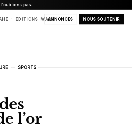
l'oublions pas.
·
ANNONCES
NOUS SOUTENIR
AHE
EDITIONS IWACU
URE
SPORTS
 des
e l’or