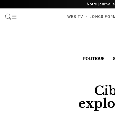
Notre journali
·
WEB TV
LONGS FOR
POLITIQUE
Cib
explo