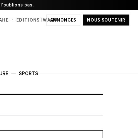
l'oublions pas.
·
ANNONCES
NOUS SOUTENIR
AHE
EDITIONS IWACU
URE
SPORTS