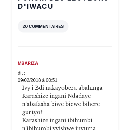
D'IWACU
20 COMMENTAIRES
MBARIZA
dit :
09/02/2018 à 00:51
Ivy’i Bdi nakayobera abahinga.
Karashize ingani Ndadaye
n’abafasha biwe bicwe bihere
gurtyo?
Karashize ingani ibihumbi
n’ibihumbi vyishwe inyuma