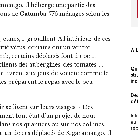
amango. Il héberge une partie des
ions de Gatumba. 776 ménages selon les
unes, … grouillent. A l’intérieur de ces
itié vêtus, certains ont un ventre
À 
mb, certains déplacés font du petit
lients des aubergines, des tomates, …
Qua
se livrent aux jeux de société comme le
str
inc
es préparent le repas avec le peu
Des
dé
r se lisent sur leurs visages. « Des
nent font état d’un projet de nous
Int
au
ans nos quartiers ou sur nos collines.
rép
sa, un de ces déplacés de Kigaramango. Il