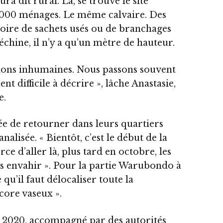
 dit rural. Là, se trouve le site
 1.000 ménages. Le même calvaire. Des
 voire de sachets usés ou de branchages
’échine, il n’y a qu’un mètre de hauteur.
tions inhumaines. Nous passons souvent
nt difficile à décrire », lâche Anastasie,
e.
idée de retourner dans leurs quartiers
analisée. « Bientôt, c’est le début de la
ce d’aller là, plus tard en octobre, les
s envahir ». Pour la partie Warubondo à
u’il faut délocaliser toute la
core vaseux ».
n 2020, accompagné par des autorités