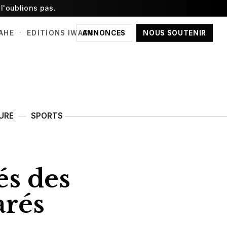
l'oublions pas.
·
ANNONCES
NOUS SOUTENIR
AHE
EDITIONS IWACU
URE
SPORTS
és des
arés