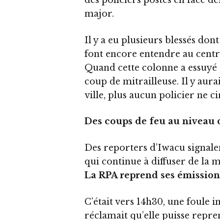
des policiers postés en face d
major.
Il y a eu plusieurs blessés dont
font encore entendre au centre
Quand cette colonne a essuyé d
coup de mitrailleuse. Il y aura
ville, plus aucun policier ne ci
Des coups de feu au niveau
Des reporters d’Iwacu signale
qui continue à diffuser de la 
La RPA reprend ses émission
C’était vers 14h30, une foule i
réclamait qu’elle puisse repre