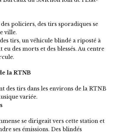
es Bureaux du SNR non loin de l’Etat-
 des policiers, des tirs sporadiques se
 ville.
es tirs, un véhicule blindé a riposté à
it eu des morts et des blessés. Au centre
rcule.
 de la RTNB
nt des tirs dans les environs de la RTNB
musique variée.
s
mmense se dirigeait vers cette station et
ndre ses émissions. Des blindés