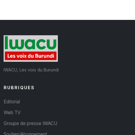
IWACU, Les voix du Burundi
RUBRIQUES
Editorial
Web TV
Groupe de presse IWACU
Soutien/Abonnement