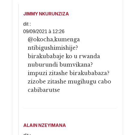
JIMMY NKURUNZIZA
dit :
09/09/2021 à 12:26
@okocha,kumenga
ntibigushimishije?
birakubabaje ko u rwanda
nuburundi bumvikana?
impuzi zitashe birakubabaza?
zizobe zitashe mugihugu cabo
cabibarutse
ALAIN NZEYIMANA