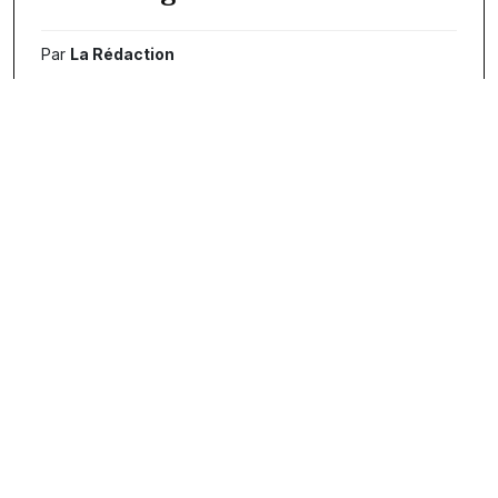
Par
La Rédaction
14/03/2016
Mutimbuzi, la commune
carrefour
Par
La Rédaction
27/01/2016
Mutimbuzi : « La Regideso
doit m’indemniser »