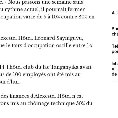
le. « Nous passons une semaine sans
’au rythme actuel, il pourrait fermer
À 
cupation varie de 5 à 10% contre 80% en
Bur
cha
Alexestel Hôtel. Léonard Sayinguvu,
ue le taux d’occupation oscille entre 14
Té
po
In
4, l’hôtel club du lac Tanganyika avait
« L
de
us de 100 employés ont été mis au
urd’hui.
des finances d’Alexestel Hôtel n’est
avons mis au chômage technique 50% du