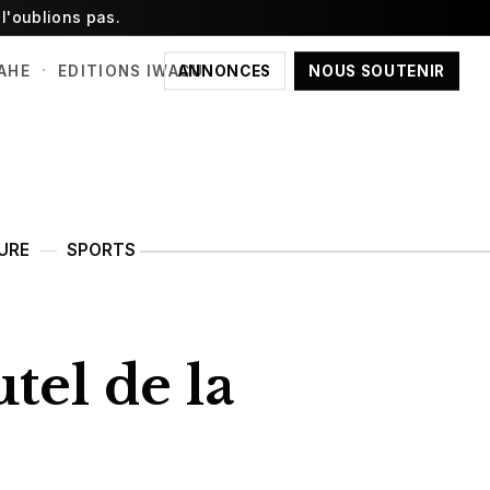
l'oublions pas.
·
ANNONCES
NOUS SOUTENIR
AHE
EDITIONS IWACU
URE
SPORTS
utel de la