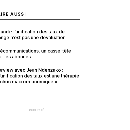
LIRE AUSSI
undi : l’unification des taux de
nge n’est pas une dévaluation
lécommunications, un casse-tête
ur les abonnés
terview avec Jean Ndenzako :
’unification des taux est une thérapie
 choc macroéconomique »
PUBLICITÉ