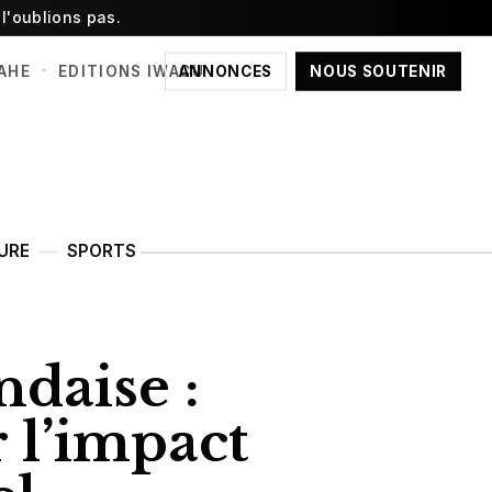
l'oublions pas.
·
ANNONCES
NOUS SOUTENIR
AHE
EDITIONS IWACU
URE
SPORTS
daise :
 l’impact