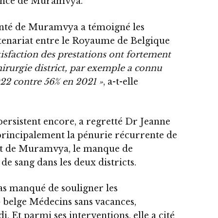
vince de Muramvya.
santé de Muramvya a témoigné les
tenariat entre le Royaume de Belgique
tisfaction des prestations ont fortement
rurgie district, par exemple a connu
22 contre 56% en 2021 »
, a-t-elle
 persistent encore, a regretté Dr Jeanne
principalement la pénurie récurrente de
rict de Muramvya, le manque de
e sang dans les deux districts.
as manqué de souligner les
G belge Médecins sans vacances,
. Et parmi ses interventions, elle a cité