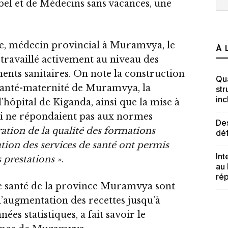
el et de Médecins sans vacances, une
e, médecin provincial à Muramvya, le
À 
 travaillé activement au niveau des
ents sanitaires. On note la construction
Qua
 santé-maternité de Muramvya, la
str
inc
l’hôpital de Kiganda, ainsi que la mise à
ui ne répondaient pas aux normes
Des
ration de la qualité des formations
dé
sation des services de santé ont permis
Int
s prestations »
.
au
rép
de santé de la province Muramvya sont
 l’augmentation des recettes jusqu’à
nées statistiques, a fait savoir le