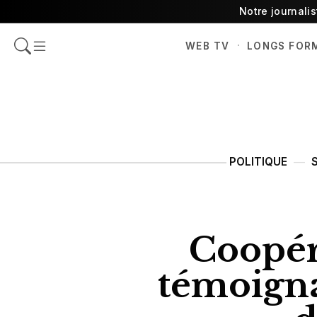
Notre journali
·
WEB TV
LONGS FOR
POLITIQUE
Coopér
témoigna