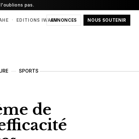
l'oublions pas.
·
ANNONCES
NOUS SOUTENIR
AHE
EDITIONS IWACU
URE
SPORTS
tème de
efficacité