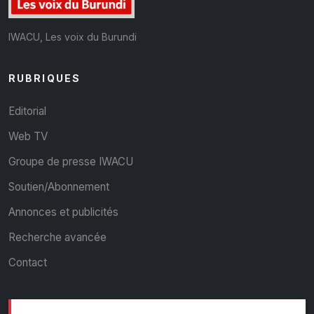
IWACU, Les voix du Burundi
RUBRIQUES
Editorial
Web TV
Groupe de presse IWACU
Soutien/Abonnement
Annonces et publicités
Recherche avancée
Contact