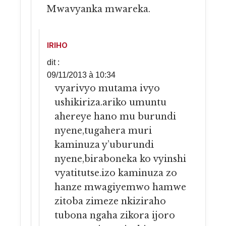
Mwavyanka mwareka.
IRIHO
dit :
09/11/2013 à 10:34
vyarivyo mutama ivyo
ushikiriza.ariko umuntu
ahereye hano mu burundi
nyene,tugahera muri
kaminuza y’uburundi
nyene,biraboneka ko vyinshi
vyatitutse.izo kaminuza zo
hanze mwagiyemwo hamwe
zitoba zimeze nkiziraho
tubona ngaha zikora ijoro