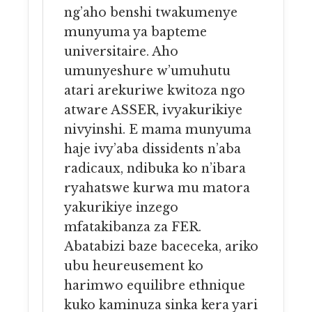
ng’aho benshi twakumenye
munyuma ya bapteme
universitaire. Aho
umunyeshure w’umuhutu
atari arekuriwe kwitoza ngo
atware ASSER, ivyakurikiye
nivyinshi. E mama munyuma
haje ivy’aba dissidents n’aba
radicaux, ndibuka ko n’ibara
ryahatswe kurwa mu matora
yakurikiye inzego
mfatakibanza za FER.
Abatabizi baze baceceka, ariko
ubu heureusement ko
harimwo equilibre ethnique
kuko kaminuza sinka kera yari