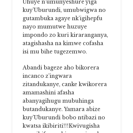
Uhuye n’umunyeshure yiga
kuy’Uburundi, umubwigwa no
gutambuka agaye nk’igihepfu
nayo mumutwe huzuye
impondo zo kuri kiraranganya,
atagishasha na kimwe cofasha
isi mu bihe tugezemwo.
Abandi bageze aho bikorera
incanco z’ingwara
zitandukanye, canke kwikorera
amamashini afasha
abanyagihugu mubuhinga
butandukanye. Yamara abize
kuy’Uburundi bobo ntibazi no
kwatsa ikibiriti!!!Kwivugisha