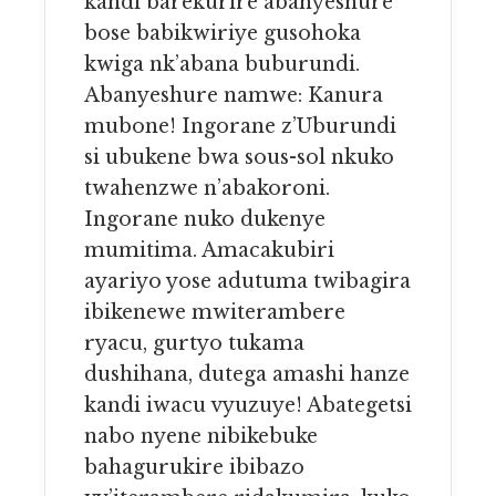
kandi barekurire abanyeshure
bose babikwiriye gusohoka
kwiga nk’abana buburundi.
Abanyeshure namwe: Kanura
mubone! Ingorane z’Uburundi
si ubukene bwa sous-sol nkuko
twahenzwe n’abakoroni.
Ingorane nuko dukenye
mumitima. Amacakubiri
ayariyo yose adutuma twibagira
ibikenewe mwiterambere
ryacu, gurtyo tukama
dushihana, dutega amashi hanze
kandi iwacu vyuzuye! Abategetsi
nabo nyene nibikebuke
bahagurukire ibibazo