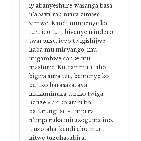
iy’abanyeshure wasanga basa
n’abava mu ntara zimwe
zimwe. Kandi mumenye ko
turi ico turi bivanye n’indero
twaronse, ivyo twigishijwe
haba mu miryango, mu
migambwe canke mu
mashure. Ku barimu n’abo
bigira sura ivu, bamenye ko
bariko barasaza, aya
makaminuza turiko twiga
hanze « ariko atari bo
baturungitse », impera
n’imperuka ntituzoguma ino.
Tuzotaha, kandi aho muri
nitwe tuzohasubira.