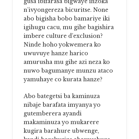
gusa ibifarasa bigwaye inzoka
n’ivyongereza bicuritse. None
abo bigisha bobo bamariye iki
igihugu cacu, mu gihe bagishira
imbere culture d’exclusion?
Ninde hoho yokwemera ko
uwuvuye hanze harico
amurusha mu gihe azi neza ko
nuwo bagumanye munzu ataco
yamuhaye co kurata hanze?
Abo bategetsi ba kaminuza
nibaje barafata imyanya yo
gutemberera ayandi
makaminuza yo mukarere
kugira barahure ubwenge,