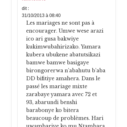
dit :
31/10/2013 à 08:40
Les mariages ne sont pas à
encourager. Umwe wese arazi
ico ari gusa bakwiye
kukimwubahirizako. Yamara
kubera ubukene abatutsikazi
bamwe bamwe basigaye
birongorerwa n’abahutu b’aba
DD bifitiye amahera. Dans le
passé les mariage mixte
zarabaye yamara avec 72 et
93, abarundi benshi
barabonye ko bitera
beaucoup de problèmes. Hari
uwambariye ko mu Ntambara