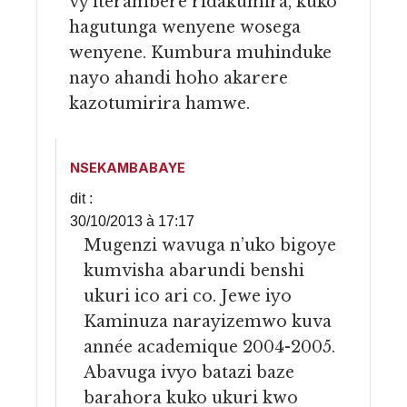
vy’iterambere ridakumira, kuko
hagutunga wenyene wosega
wenyene. Kumbura muhinduke
nayo ahandi hoho akarere
kazotumirira hamwe.
NSEKAMBABAYE
dit :
30/10/2013 à 17:17
Mugenzi wavuga n’uko bigoye
kumvisha abarundi benshi
ukuri ico ari co. Jewe iyo
Kaminuza narayizemwo kuva
année academique 2004-2005.
Abavuga ivyo batazi baze
barahora kuko ukuri kwo