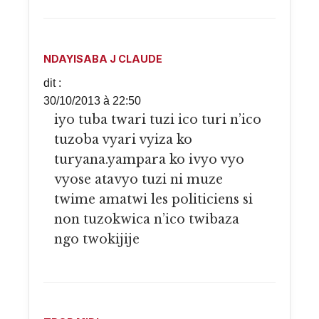
NDAYISABA J CLAUDE
dit :
30/10/2013 à 22:50
iyo tuba twari tuzi ico turi n’ico
tuzoba vyari vyiza ko
turyana.yampara ko ivyo vyo
vyose atavyo tuzi ni muze
twime amatwi les politiciens si
non tuzokwica n’ico twibaza
ngo twokijije