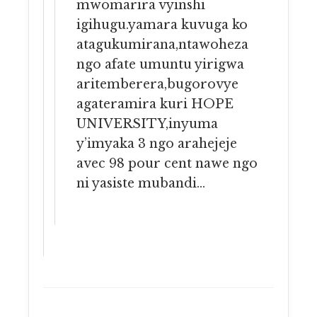
mwomarira vyinshi
igihugu.yamara kuvuga ko
atagukumirana,ntawoheza
ngo afate umuntu yirigwa
aritemberera,bugorovye
agateramira kuri HOPE
UNIVERSITY,inyuma
y’imyaka 3 ngo arahejeje
avec 98 pour cent nawe ngo
ni yasiste mubandi…