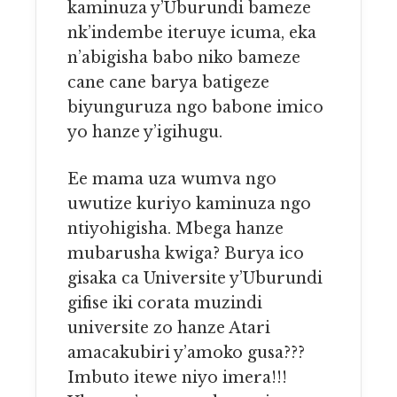
kaminuza y’Uburundi bameze
nk’indembe iteruye icuma, eka
n’abigisha babo niko bameze
cane cane barya batigeze
biyunguruza ngo babone imico
yo hanze y’igihugu.
Ee mama uza wumva ngo
uwutize kuriyo kaminuza ngo
ntiyohigisha. Mbega hanze
mubarusha kwiga? Burya ico
gisaka ca Universite y’Uburundi
gifise iki corata muzindi
universite zo hanze Atari
amacakubiri y’amoko gusa???
Imbuto itewe niyo imera!!!