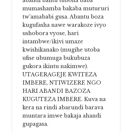
abandi bantu tubona baba
mumashamba bakaba mutururi
tw’amababi gusa. Abantu boza
kugufasha nawe warakoze ivyo
ushobora vyose, hari
intambwe/ikivi umaze
kwishikanako (mugihe utoba
ufise ubumuga bukubuza
gukora ikintu nakimwe).
UTAGERAGEJE KWITEZA
IMBERE, NTIWIZERE NGO
HARI ABANDI BAZOZA
KUGUTEZA IMBERE. Kuva na
kera na rindi abarundi barava
muntara imwe bakaja ahandi
gupagasa.