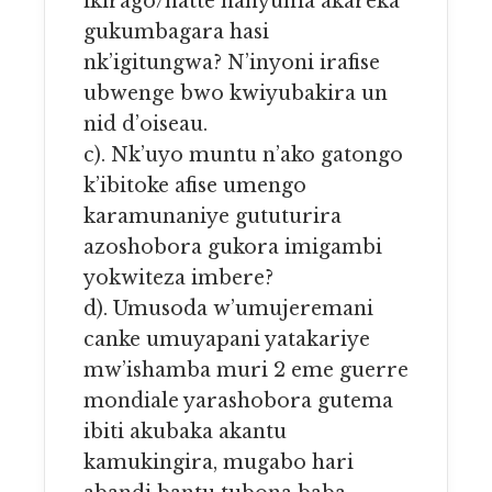
ikirago/natte hanyuma akareka
gukumbagara hasi
nk’igitungwa? N’inyoni irafise
ubwenge bwo kwiyubakira un
nid d’oiseau.
c). Nk’uyo muntu n’ako gatongo
k’ibitoke afise umengo
karamunaniye gututurira
azoshobora gukora imigambi
yokwiteza imbere?
d). Umusoda w’umujeremani
canke umuyapani yatakariye
mw’ishamba muri 2 eme guerre
mondiale yarashobora gutema
ibiti akubaka akantu
kamukingira, mugabo hari