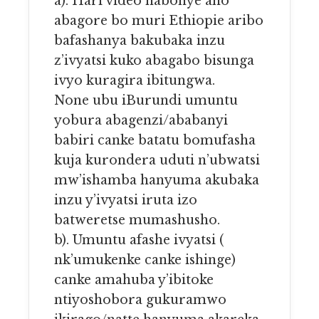
a). Hari video nabonye aho
abagore bo muri Ethiopie aribo
bafashanya bakubaka inzu
z’ivyatsi kuko abagabo bisunga
ivyo kuragira ibitungwa.
None ubu iBurundi umuntu
yobura abagenzi/ababanyi
babiri canke batatu bomufasha
kuja kurondera uduti n’ubwatsi
mw’ishamba hanyuma akubaka
inzu y’ivyatsi iruta izo
batweretse mumashusho.
b). Umuntu afashe ivyatsi (
nk’umukenke canke ishinge)
canke amahuba y’ibitoke
ntiyoshobora gukuramwo