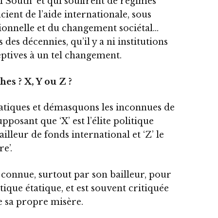
 South’ et qui souffrent de régimes
ient de l’aide internationale, sous
tionnelle et du changement sociétal…
des décennies, qu’il y a ni institutions
ceptives à un tel changement.
hes ? X, Y ou Z ?
tiques et démasquons les inconnues de
pposant que ‘X’ est l’élite politique
ailleur de fonds international et ‘Z’ le
e’.
e connue, surtout par son bailleur, pour
ique étatique, et est souvent critiquée
e sa propre misère.