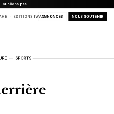
l'oublions pas.
·
ANNONCES
NOUS SOUTENIR
AHE
EDITIONS IWACU
URE
SPORTS
derrière