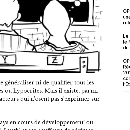
OPI
une
reli
Le 
le 
du
OP
Réc
202
con
de généraliser ni de qualifier tous les
l’E
 ou hypocrites. Mais il existe, parmi
acteurs qui n’osent pas s’exprimer sur
ays en cours de développement’ ou