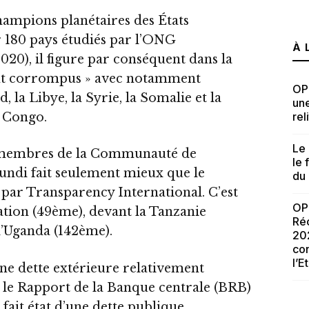
ampions planétaires des États
 180 pays étudiés par l’ONG
À 
20), il figure par conséquent dans la
ent corrompus » avec notamment
OPI
, la Libye, la Syrie, la Somalie et la
une
 Congo.
reli
Le 
s membres de la Communauté de
le 
urundi fait seulement mieux que le
du
par Transparency International. C’est
OP
sation (49ème), devant la Tanzanie
Réc
l’Uganda (142ème).
202
con
l’E
ne dette extérieure relativement
 le Rapport de la Banque centrale (BRB)
fait état d’une dette publique