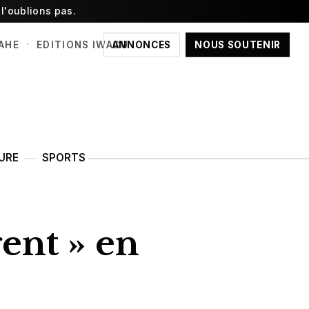
l'oublions pas.
·
ANNONCES
NOUS SOUTENIR
AHE
EDITIONS IWACU
URE
SPORTS
ent » en