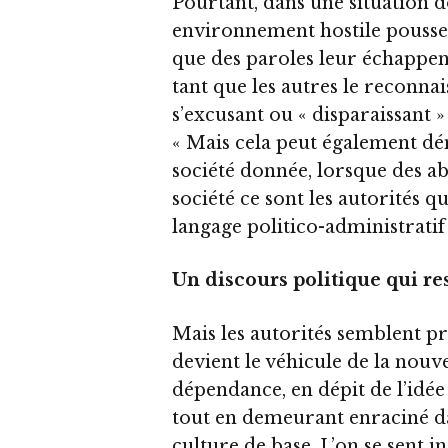
Pourtant, dans une situation d
environnement hostile pousse l
que des paroles leur échappent.
tant que les autres le reconna
s’excusant ou « disparaissant
« Mais cela peut également dé
société donnée, lorsque des ab
société ce sont les autorités q
langage politico-administrati
Un discours politique qui res
Mais les autorités semblent pr
devient le véhicule de la nouv
dépendance, en dépit de l’idé
tout en demeurant enraciné dan
culture de base. L’on se sent i