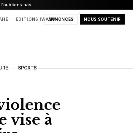
l'oublions pas.
·
ANNONCES
NOUS SOUTENIR
AHE
EDITIONS IWACU
URE
SPORTS
violence
e vise à