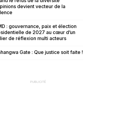
nd le refus de la diversité
pinions devient vecteur de la
olence
D : gouvernance, paix et élection
sidentielle de 2027 au cœur d’un
lier de réflexion multi acteurs
hangwa Gate : Que justice soit faite !
PUBLICITÉ