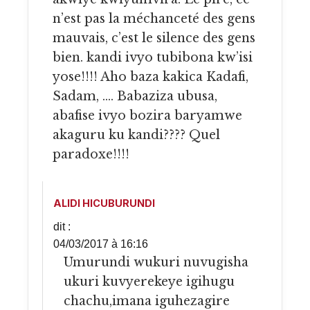
n’est pas la méchanceté des gens
mauvais, c’est le silence des gens
bien. kandi ivyo tubibona kw’isi
yose!!!! Aho baza kakica Kadafi,
Sadam, …. Babaziza ubusa,
abafise ivyo bozira baryamwe
akaguru ku kandi???? Quel
paradoxe!!!!
ALIDI HICUBURUNDI
dit :
04/03/2017 à 16:16
Umurundi wukuri nuvugisha
ukuri kuvyerekeye igihugu
chachu,imana iguhezagire