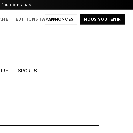
l'oublions pas.
·
ANNONCES
NOUS SOUTENIR
AHE
EDITIONS IWACU
URE
SPORTS