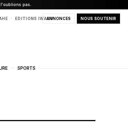
l'oublions pas.
·
ANNONCES
NOUS SOUTENIR
AHE
EDITIONS IWACU
URE
SPORTS