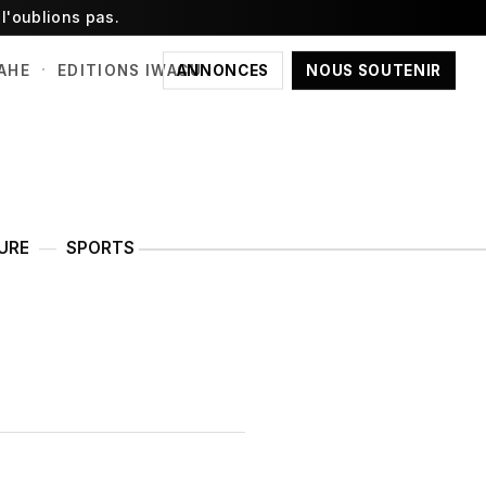
l'oublions pas.
·
ANNONCES
NOUS SOUTENIR
AHE
EDITIONS IWACU
URE
SPORTS