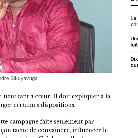
Le 
cé
Uni
lei
Dix
que
ndre Sikuyavuga
ui tient tant à cœur. Il doit expliquer à la
nger certaines dispositions.
ette campagne faite seulement par
façon tacite de convaincre, influencer le