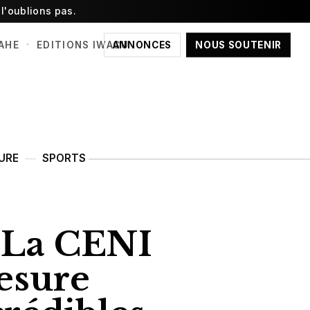
l'oublions pas.
·
ANNONCES
NOUS SOUTENIR
AHE
EDITIONS IWACU
URE
SPORTS
« La CENI
mesure