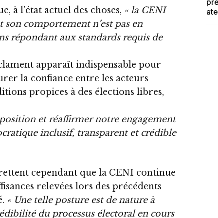
pré
e, à l’état actuel des choses,
« la CENI
ate
et son comportement n’est pas en
ons répondant aux standards requis de
éclament apparaît indispensable pour
aurer la confiance entre les acteurs
itions propices à des élections libres,
e position et réaffirmer notre engagement
ratique inclusif, transparent et crédible
rettent cependant que la CENI continue
ffisances relevées lors des précédents
é.
« Une telle posture est de nature à
ibilité du processus électoral en cours