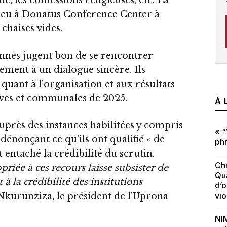
ile, les confessions religieuses, etc. La
lieu à Donatus Conference Center à
haises vides.
onnés jugent bon de se rencontrer
ement à un dialogue sincère. Ils
quant à l’organisation et aux résultats
tives et communales de 2025.
À 
auprès des instances habilitées y compris
« “
dénonçant ce qu’ils ont qualifié « de
phr
entaché la crédibilité du scrutin.
Chr
iée à ces recours laisse subsister de
Qua
à la crédibilité des institutions
d’o
vi
 Nkurunziza, le président de l’Uprona
NIM