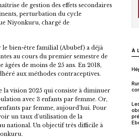
aîtrise de gestion des effets secondaires
ments, perturbation du cycle
ique Niyonkuru, chargé de
le bien-être familial (Abubef) a déjà
À 
ientes au cours du premier semestre de
le âgées de moins de 25 ans. En 2018,
Hép
adhéré aux méthodes contraceptives.
Rum
co
 la vision 2025 qui consiste à diminuer
pulation avec 3 enfants par femme. Or,
Le
,5 enfants par femme, aujourd’hui. Pour
obs
voir un taux d’utilisation de la
pré
Eb
 national. Un objectif très difficile à
yonkuru.