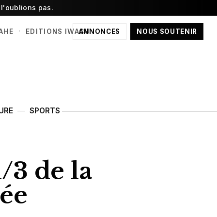
l'oublions pas.
·
ANNONCES
NOUS SOUTENIR
AHE
EDITIONS IWACU
URE
SPORTS
/3 de la
née