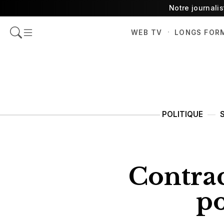
Notre journali
·
WEB TV
LONGS FOR
POLITIQUE
Contrac
po