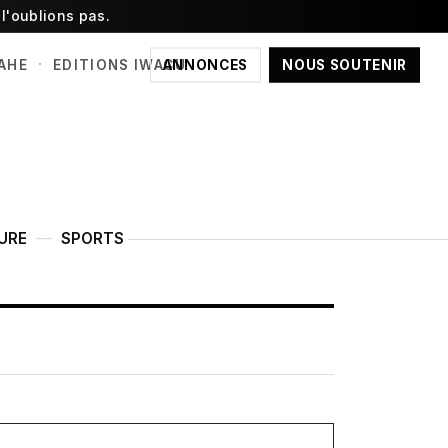
l'oublions pas.
·
ANNONCES
NOUS SOUTENIR
AHE
EDITIONS IWACU
URE
SPORTS