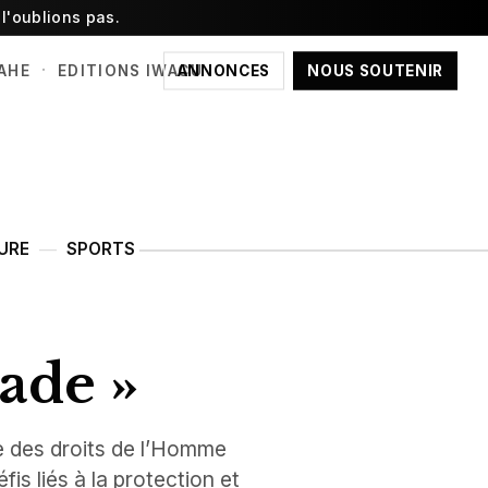
l'oublions pas.
·
ANNONCES
NOUS SOUTENIR
AHE
EDITIONS IWACU
URE
SPORTS
lade »
e des droits de l’Homme
fis liés à la protection et