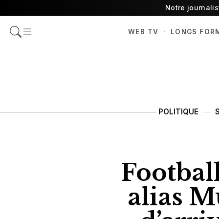
Notre journali
·
WEB TV
LONGS FOR
POLITIQUE
Footbal
alias M