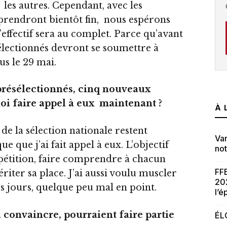
les autres. Cependant, avec les
prendront bientôt fin, nous espérons
l’effectif sera au complet. Parce qu’avant
sélectionnés devront se soumettre à
us le 29 mai.
 présélectionnés, cinq nouveaux
uoi faire appel à eux maintenant
?
À 
s de la sélection nationale restent
Van
ue que j’ai fait appel à eux. L’objectif
no
pétition, faire comprendre à chacun
FFB
riter sa place. J’ai aussi voulu muscler
20
rs jours, quelque peu mal en point.
l’
à convaincre, pourraient faire partie
ÉL