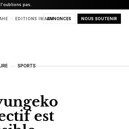
l'oublions pas.
·
ANNONCES
NOUS SOUTENIR
AHE
EDITIONS IWACU
URE
SPORTS
iyungeko
ctif est