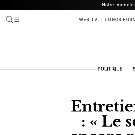
Notre journali
·
WEB TV
LONGS FOR
POLITIQUE
Entreti
: « Le 