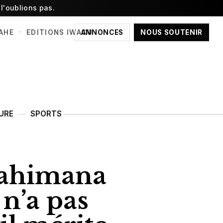
l'oublions pas.
·
ANNONCES
NOUS SOUTENIR
AHE
EDITIONS IWACU
URE
SPORTS
Nahimana
 n’a pas