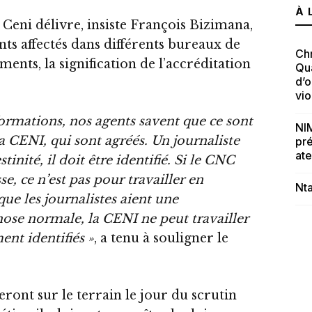
À 
 Ceni délivre, insiste François Bizimana,
ts affectés dans différents bureaux de
Chr
nts, la signification de l’accréditation
Qua
d’o
vi
ormations, nos agents savent que ce sont
NIM
la CENI, qui sont agréés. Un journaliste
pré
ate
tinité, il doit être identifié. Si le CNC
se, ce n’est pas pour travailler en
Nta
ue les journalistes aient une
chose normale, la CENI ne peut travailler
ent identifiés »
, a tenu à souligner le
seront sur le terrain le jour du scrutin