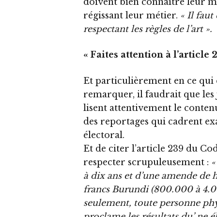
doivent bien connaître leur mét
régissant leur métier.
« Il fau
respectant les règles de l’art ».
« Faites attention à l’article
Et particulièrement en ce qui c
remarquer, il faudrait que les 
lisent attentivement le conten
des reportages qui cadrent e
électoral.
Et de citer l’article 239 du Co
respecter scrupuleusement :
«
à dix ans et d’une amende de h
francs Burundi (800.000 à 4.0
seulement, toute personne ph
proclame les résultats du’ ne é