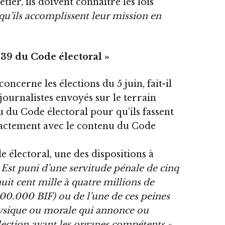
ier, ils doivent connaître les lois
t qu’ils accomplissent leur mission en
 239 du Code électoral »
oncerne les élections du 5 juin, fait-il
journalistes envoyés sur le terrain
u du Code électoral pour qu’ils fassent
xactement avec le contenu du Code
de électoral, une des dispositions à
 Est puni d’une servitude pénale de cinq
uit cent mille à quatre millions de
00.000 BIF) ou de l’une de ces peines
ysique ou morale qui annonce ou
lection avant les organes compétents ».