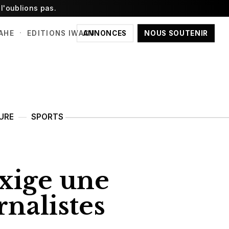
l'oublions pas.
·
ANNONCES
NOUS SOUTENIR
AHE
EDITIONS IWACU
URE
SPORTS
exige une
rnalistes