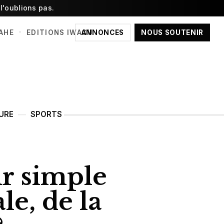
l'oublions pas.
·
ANNONCES
NOUS SOUTENIR
AHE
EDITIONS IWACU
URE
SPORTS
r simple
le, de la