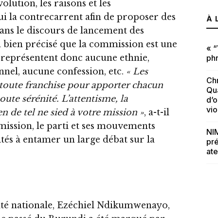
olution, les raisons et les
ui la contrecarrent afin de proposer des
À 
Dans le discours de lancement des
a bien précisé que la commission est une
« “
e représentent donc aucune ethnie,
phr
nel, aucune confession, etc.
« Les
Chr
toute franchise pour apporter chacun
Qua
oute sérénité. L’attentisme, la
d’o
vi
n de tel ne sied à votre mission »
, a-t-il
ssion, le parti et ses mouvements
NIM
vités à entamer un large débat sur la
pré
ate
nité nationale, Ezéchiel Ndikumwenayo,