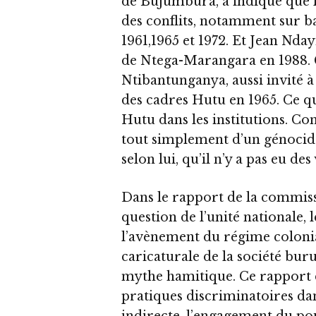
de Bujumbura, a indiqué que 
des conflits, notamment sur ba
1961,1965 et 1972. Et Jean Ndayi
de Ntega-Marangara en 1988. C
Ntibantunganya, aussi invité à 
des cadres Hutu en 1965. Ce qu
Hutu dans les institutions. Conc
tout simplement d’un génocide 
selon lui, qu’il n’y a pas eu d
Dans le rapport de la commiss
question de l’unité nationale, l
l’avènement du régime colonial
caricaturale de la société buru
mythe hamitique. Ce rapport c
pratiques discriminatoires dan
indirecte, l’engagement du po