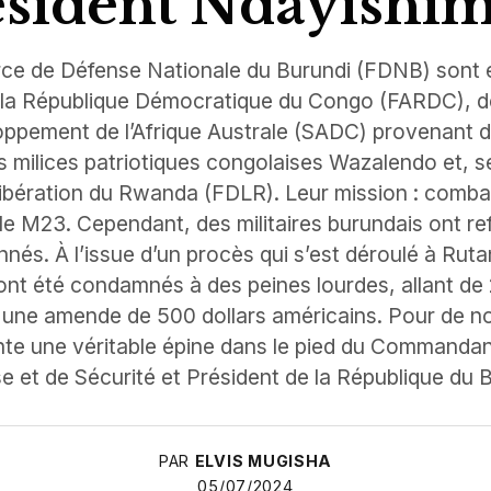
ésident Ndayishim
rce de Défense Nationale du Burundi (FDNB) sont
la République Démocratique du Congo (FARDC), de
ement de l’Afrique Australe (SADC) provenant de
 milices patriotiques congolaises Wazalendo et, s
ibération du Rwanda (FDLR). Leur mission : comb
le M23. Cependant, des militaires burundais ont refu
nnés. À l’issue d’un procès qui s’est déroulé à Ruta
ont été condamnés à des peines lourdes, allant de 2
une amende de 500 dollars américains. Pour de 
ente une véritable épine dans le pied du Commanda
e et de Sécurité et Président de la République du B
PAR
ELVIS MUGISHA
05/07/2024