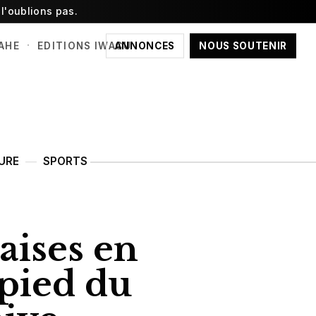
l'oublions pas.
·
ANNONCES
NOUS SOUTENIR
AHE
EDITIONS IWACU
URE
SPORTS
ises en
 pied du