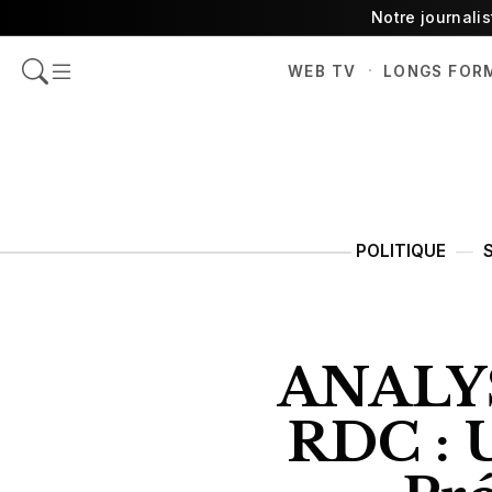
Notre journali
·
WEB TV
LONGS FOR
POLITIQUE
ANALYS
RDC : U