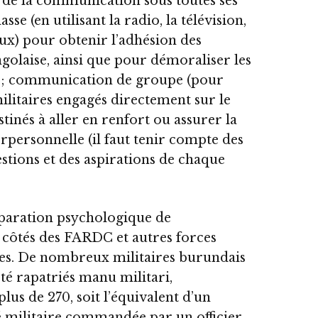
lle de la communication sous toutes ses
 (en utilisant la radio, la télévision,
aux) pour obtenir l’adhésion des
golaise, ainsi que pour démoraliser les
 ; communication de groupe (pour
ilitaires engagés directement sur le
tinés à aller en renfort ou assurer la
rpersonnelle (il faut tenir compte des
estions et des aspirations de chaque
éparation psychologique de
 côtés des FARDC et autres forces
ntes. De nombreux militaires burundais
té rapatriés manu militari,
plus de 270, soit l’équivalent d’un
é militaire commandée par un officier