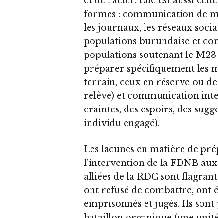
et de l’acier. Elle est aussi ce
formes : communication de masse
les journaux, les réseaux soci
populations burundaise et con
populations soutenant le M23
préparer spécifiquement les m
terrain, ceux en réserve ou des
relève) et communication inte
craintes, des espoirs, des sugg
individu engagé).
Les lacunes en matière de pr
l’intervention de la FDNB aux
alliées de la RDC sont flagra
ont refusé de combattre, ont é
emprisonnés et jugés. Ils sont 
bataillon organique (une unit