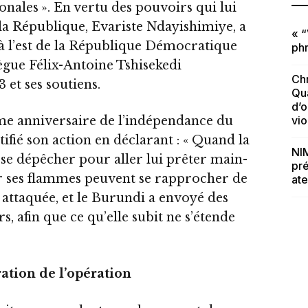
onales ». En vertu des pouvoirs qui lui
 la République, Evariste Ndayishimiye, a
« “
à l’est de la République Démocratique
phr
gue Félix-Antoine Tshisekedi
Chr
et ses soutiens.
Qua
d’o
vi
me anniversaire de l’indépendance du
stifié son action en déclarant : « Quand la
NIM
t se dépêcher pour aller lui prêter main-
pré
 car ses flammes peuvent se rapprocher de
ate
ttaquée, et le Burundi a envoyé des
, afin que ce qu’elle subit ne s’étende
ration de l’opération