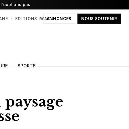
l'oublions pas.
·
ANNONCES
NOUS SOUTENIR
AHE
EDITIONS IWACU
URE
SPORTS
n paysage
sse