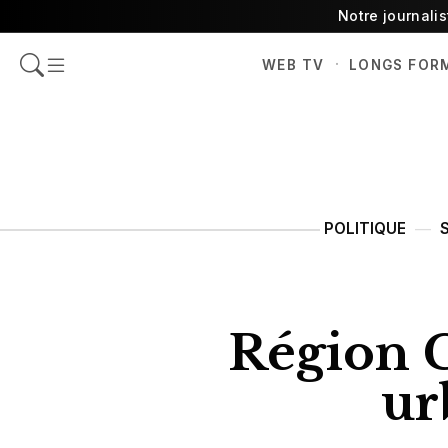
Notre journali
·
WEB TV
LONGS FOR
POLITIQUE
Région C
ur