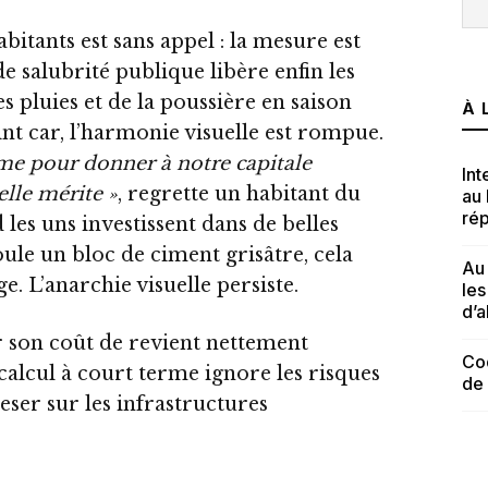
abitants est sans appel : la mesure est
de salubrité publique libère enfin les
s pluies et de la poussière en saison
À 
eint car, l’harmonie visuelle est rompue.
rme pour donner à notre capitale
Int
lle mérite »
, regrette un habitant du
au
rép
d les uns investissent dans de belles
coule un bloc de ciment grisâtre, cela
Au 
. L’anarchie visuelle persiste.
le
d’a
r son coût de revient nettement
Cod
e calcul à court terme ignore les risques
de
eser sur les infrastructures