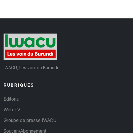
IWACU, Les voix du Burundi
RUBRIQUES
Editorial
Web TV
Groupe de presse IWACU
Soutien/Abonnement