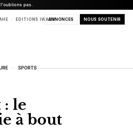
l'oublions pas.
·
ANNONCES
NOUS SOUTENIR
AHE
EDITIONS IWACU
URE
SPORTS
: le
e à bout