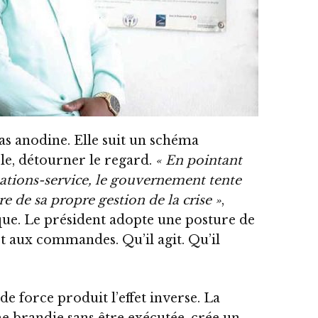
pas anodine. Elle suit un schéma
le, détourner le regard.
« En pointant
stations-service, le gouvernement tente
e de sa propre gestion de la crise »
,
que. Le président adopte une posture de
t aux commandes. Qu’il agit. Qu’il
e force produit l’effet inverse. La
 brandie sans être exécutée, crée un