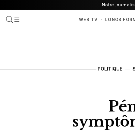
Notre journali
·
WEB TV
LONGS FOR
POLITIQUE
Pén
symptôm