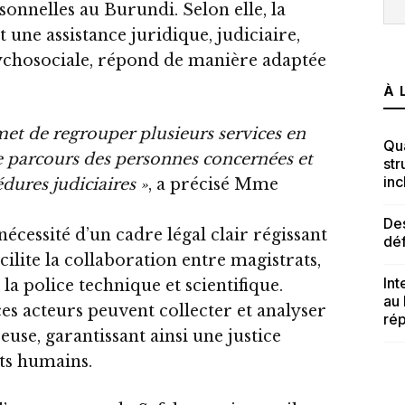
sonnelles au Burundi. Selon elle, la
 une assistance juridique, judiciaire,
ychosociale, répond de manière adaptée
À 
et de regrouper plusieurs services en
Qua
 le parcours des personnes concernées et
str
inc
édures judiciaires »
, a précisé Mme
Des
nécessité d’un cadre légal clair régissant
dé
acilite la collaboration entre magistrats,
Int
la police technique et scientifique.
au
ces acteurs peuvent collecter et analyser
rép
use, garantissant ainsi une justice
its humains.