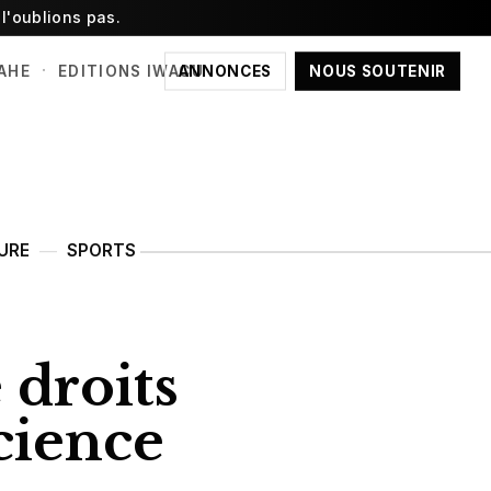
l'oublions pas.
·
ANNONCES
NOUS SOUTENIR
AHE
EDITIONS IWACU
URE
SPORTS
 droits
science