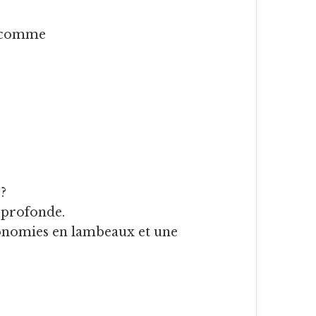
s comme
?
n profonde.
conomies en lambeaux et une