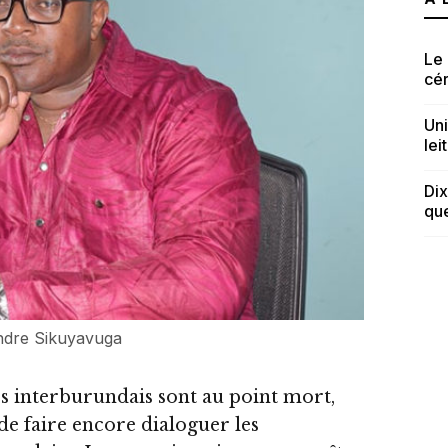
Le 
cé
Uni
lei
Dix
que
ndre Sikuyavuga
 interburundais sont au point mort,
 de faire encore dialoguer les