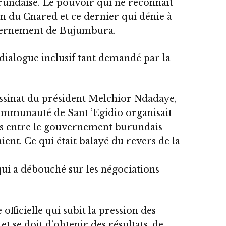
urundaise. Le pouvoir qui ne reconnaît
in du Cnared et ce dernier qui dénie à
uvernement de Bujumbura.
dialogue inclusif tant demandé par la
ssassinat du président Melchior Ndadaye,
 communauté de Sant ’Egidio organisait
ns entre le gouvernement burundais
ient. Ce qui était balayé du revers de la
qui a débouché sur les négociations
fficielle qui subit la pression des
et se doit d’obtenir des résultats, de