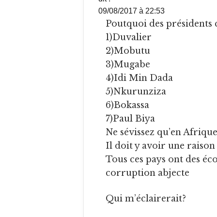
09/08/2017 à 22:53
Poutquoi des président
1)Duvalier
2)Mobutu
3)Mugabe
4)Idi Min Dada
5)Nkurunziza
6)Bokassa
7)Paul Biya
Ne sévissez qu’en Afrique
Il doit y avoir une raiso
Tous ces pays ont des é
corruption abjecte
Qui m’éclairerait?