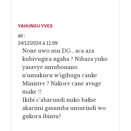
YAHUNGU YVES
dit :
24/12/2024 à 11:09
None uwo mu DG , aca aza
kubivugira ngaha ? Nibaza yuko
yasavye umubonano
n’umukuru w’igihugu canke
Ministre ? Nakore cane avuge
make !!
Ikibi c’abarundi nuko bafise
akarimi gasumba umurindi wo
gukora ibintu?