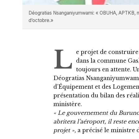
Déogratias Nsanganiyumwami: « OBUHA, APTKB, nos ing
d’octobre.»
L
e projet de construir
dans la commune Gash
toujours en attente. Un
Déogratias Nsanganiyumwami, 
d’Équipement et des Logements 
présentation du bilan des réal
ministère.
« Le gouvernement du Burundi 
abritera l’aéroport, il reste en
projet »,
a précisé le ministre 