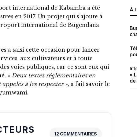
oport international de Kabamba a été
À 
stres en 2017. Un projet qui s’ajoute à
’aéroport international de Bugendana
Bur
cha
Té
es a saisi cette occasion pour lancer
po
rvices, aux cultivateurs et à toute
es voies publiques, car ce sont eux qui
In
« L
mé.
« Deux textes réglementaires en
de
 appelés à les respecter »,
a fait savoir le
niyumwami.
CTEURS
12 COMMENTAIRES