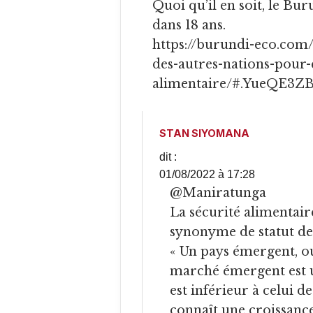
Quoi qu’il en soit, le Burundi sera parmi les pays émergents
dans 18 ans.
https://burundi-eco.com/
des-autres-nations-pour-
alimentaire/#.YueQE3Z
STAN SIYOMANA
dit :
01/08/2022 à 17:28
@Maniratunga
La sécurité alimentaire
synonyme de statut de
« Un pays émergent, 
marché émergent est u
est inférieur à celui d
connaît une croissanc