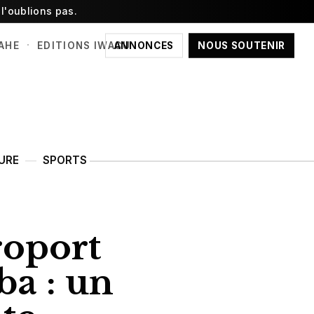
l'oublions pas.
·
ANNONCES
NOUS SOUTENIR
AHE
EDITIONS IWACU
URE
SPORTS
roport
ba : un