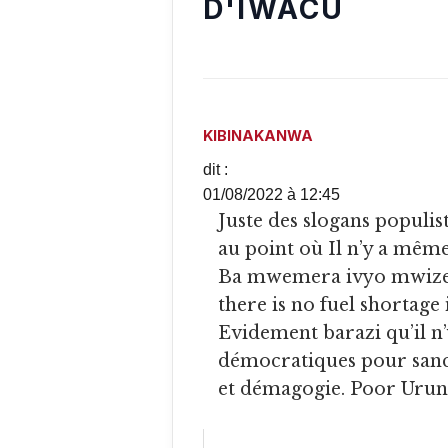
D'IWACU
KIBINAKANWA
dit :
01/08/2022 à 12:45
Juste des slogans populistes. Du vent. Nous sommes arrivés
au point où Il n’y a mêm
Ba mwemera ivyo mwize
there is no fuel shortage
Evidement barazi qu’il n’y
démocratiques pour sanc
et démagogie. Poor Urund