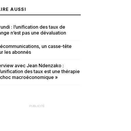
LIRE AUSSI
undi : l’unification des taux de
nge n’est pas une dévaluation
lécommunications, un casse-tête
ur les abonnés
terview avec Jean Ndenzako :
’unification des taux est une thérapie
 choc macroéconomique »
PUBLICITÉ