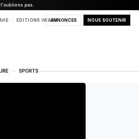
l'oublions pas.
·
ANNONCES
NOUS SOUTENIR
AHE
EDITIONS IWACU
URE
SPORTS