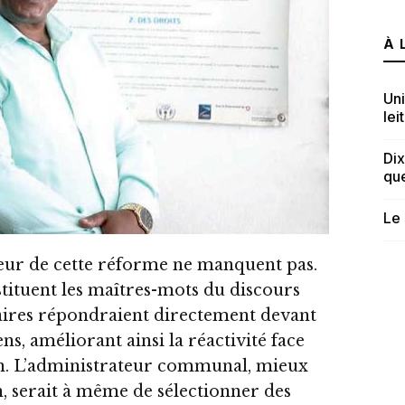
À 
Uni
lei
Dix
que
Le 
eur de cette réforme ne manquent pas.
stituent les maîtres-mots du discours
nitaires répondraient directement devant
s, améliorant ainsi la réactivité face
on. L’administrateur communal, mieux
n, serait à même de sélectionner des