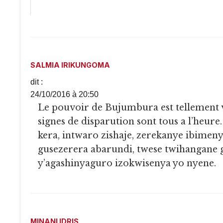
SALMIA IRIKUNGOMA
dit :
24/10/2016 à 20:50
Le pouvoir de Bujumbura est tellement vieux, que toutes les
signes de disparution sont tous a l’heur
kera, intwaro zishaje, zerekanye ibimen
gusezerera abarundi, twese twihangane 
y’agashinyaguro izokwisenya yo nyene.
MINANI IDRIS