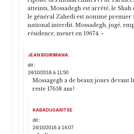
riposte des monarchistes et de l’armée.
atteints, Mossadegh est arrêté, le Shah 
le général Zahedi est nommé premier m
national interdit. Mossadegh, jugé, emp
résidence, meurt en 19674. »
JEAN BIGIRIMANA.
dit :
24/10/2016 à 11:50
Mossagegh a de beaux jours devant lui selon vous…Il lui
reste 17658 ans?
KABADUGARITSE
dit :
24/10/2016 à 14:07